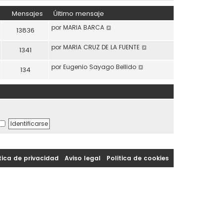
Mensajes
Último mensaje
Ver último mensaje
por
MARIA BARCA
13836
Ver último mensaje
por
MARIA CRUZ DE LA FUENTE
1341
Ver último mensaje
por
Eugenio Sayago Bellido
134
tica de privacidad
|
Aviso legal
|
Politica de cookies