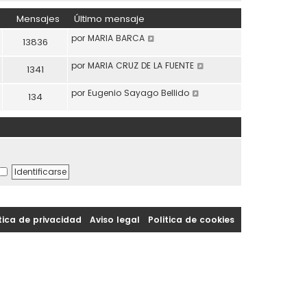
Mensajes
Último mensaje
Ver último mensaje
por
MARIA BARCA
13836
Ver último mensaje
por
MARIA CRUZ DE LA FUENTE
1341
Ver último mensaje
por
Eugenio Sayago Bellido
134
tica de privacidad
|
Aviso legal
|
Politica de cookies