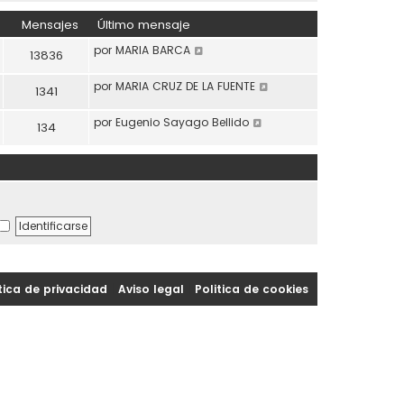
Mensajes
Último mensaje
Ver último mensaje
por
MARIA BARCA
13836
Ver último mensaje
por
MARIA CRUZ DE LA FUENTE
1341
Ver último mensaje
por
Eugenio Sayago Bellido
134
tica de privacidad
|
Aviso legal
|
Politica de cookies