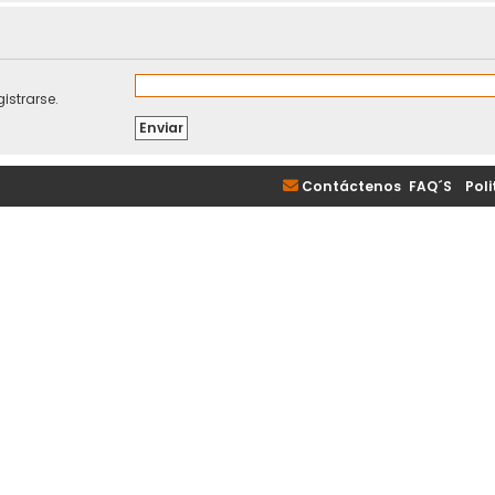
istrarse.
Contáctenos
FAQ´S
|
Poli